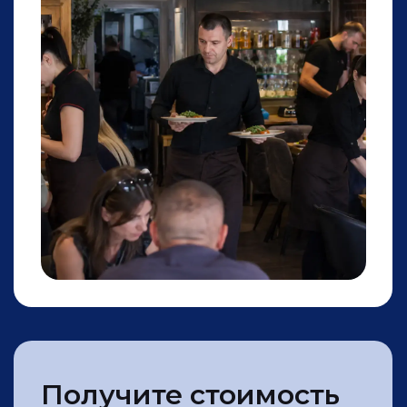
Запас к заявке +20%
Уложимся 
Если исполнитель не подошёл вам
Готовы обсужд
по любой причине, мы готовы
в зависимости
предоставить замену
вашего бизне