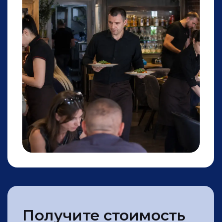
Запас к заявке +20%
Уложимся 
Если исполнитель не подошёл вам
Готовы обсужд
по любой причине, мы готовы
в зависимости
предоставить замену
вашего бизне