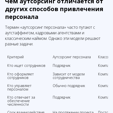
Чем аутсорсинг отличается от
других способов привлечения
персонала
Термин «аутсорсинг персонала» часто путают с
аутстаффингом, кадровыми агентствами и
классическим наймом. Однако эти модели решают
разные задачи.
Критерий
Аутсорсинг персонала
Классич
Кто ищет сотрудников
Подрядчик
Компани
Кто оформляет 
Зависит от модели 
Компани
сотрудников
сотрудничества
Кто управляет 
Обычно подрядчик
Компани
персоналом
Кто отвечает за 
Подрядчик
Компани
обеспечение 
численности
Срок взаимодействия
На протяжении проекта
Постоян