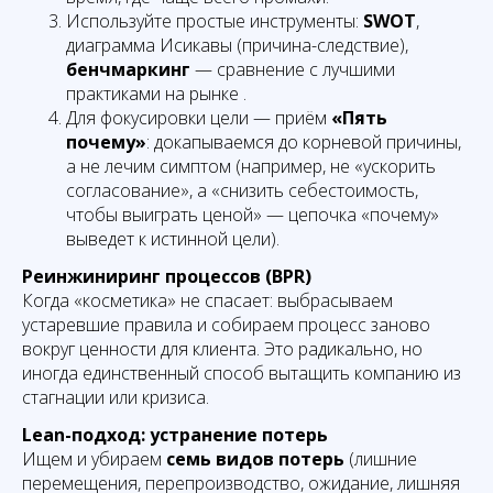
Используйте простые инструменты:
SWOT
,
диаграмма Исикавы (причина-следствие),
бенчмаркинг
— сравнение с лучшими
практиками на рынке .
Для фокусировки цели — приём
«Пять
почему»
: докапываемся до корневой причины,
а не лечим симптом (например, не «ускорить
согласование», а «снизить себестоимость,
чтобы выиграть ценой» — цепочка «почему»
выведет к истинной цели).
Реинжиниринг процессов (BPR)
Когда «косметика» не спасает: выбрасываем
устаревшие правила и собираем процесс заново
вокруг ценности для клиента. Это радикально, но
иногда единственный способ вытащить компанию из
стагнации или кризиса.
Lean-подход: устранение потерь
Ищем и убираем
семь видов потерь
(лишние
перемещения, перепроизводство, ожидание, лишняя