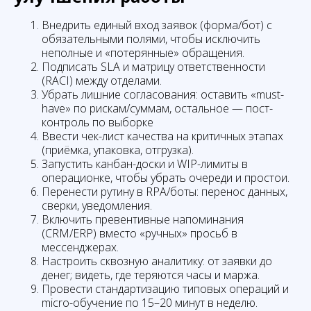
Внедрить единый вход заявок (форма/бот) с
обязательными полями, чтобы исключить
неполные и «потерянные» обращения.
Подписать SLA и матрицу ответственности
(RACI) между отделами.
Убрать лишние согласования: оставить «must-
have» по рискам/суммам, остальное — пост-
контроль по выборке
Ввести чек-лист качества на критичных этапах
(приёмка, упаковка, отгрузка).
Запустить канбан-доски и WIP-лимиты в
операционке, чтобы убрать очереди и простои.
Перенести рутину в RPA/боты: перенос данных,
сверки, уведомления.
Включить превентивные напоминания
(CRM/ERP) вместо «ручных» просьб в
мессенджерах.
Настроить сквозную аналитику: от заявки до
денег; видеть, где теряются часы и маржа.
Провести стандартизацию типовых операций и
micro-обучение по 15–20 минут в неделю.